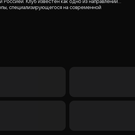
Россией. Клуб известен как одно из направлений
опы, специализирующегося на современной
ких выступлениях. Формат сцены Unplugged
акустику и интимную атмосферу, что может быть
ругих стилей современной музыки.