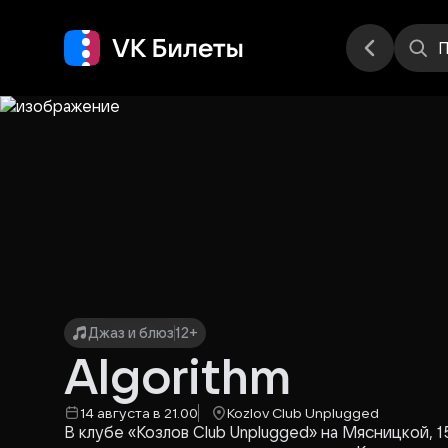
Места
П
Джаз и блюз
12+
Algorithm
14 августа в 21.00
Kozlov Club Unplugged
В клубе «Козлов Club Unplugged» на Мясницкой, 1