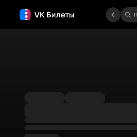
Места
П