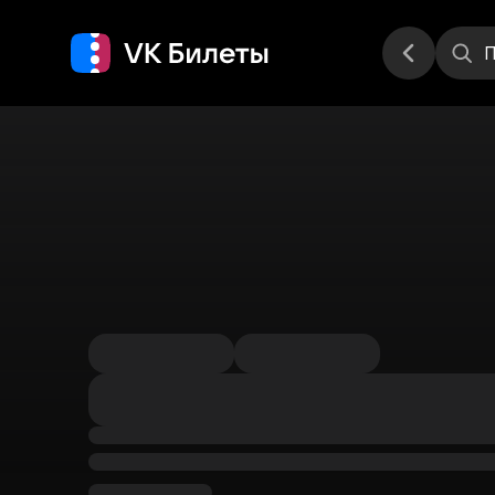
Места
П