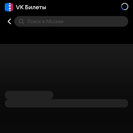
Поиск
в Москве
Места