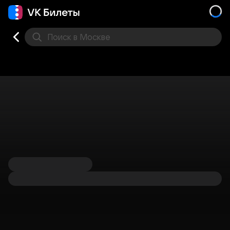
Поиск
в Москве
Места