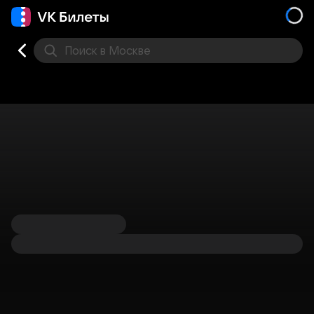
Поиск
в Москве
Места