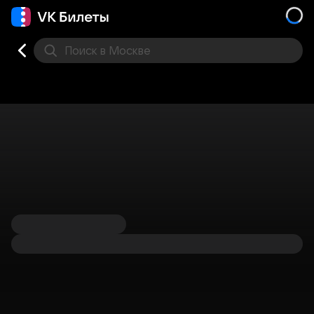
Поиск
в Москве
Места