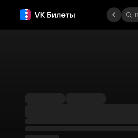
Места
П