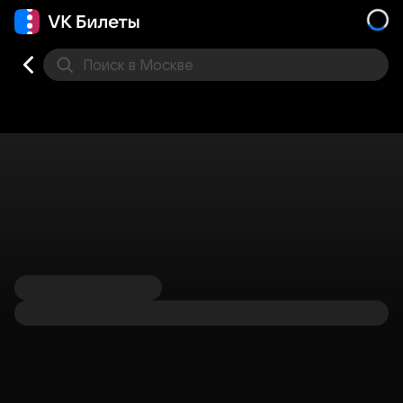
Поиск
в Москве
Места