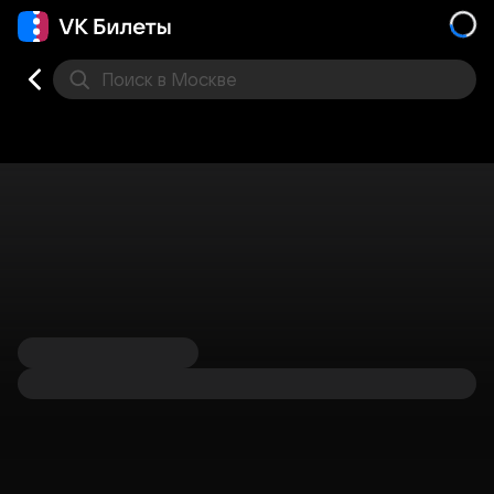
Поиск
в Москве
Места