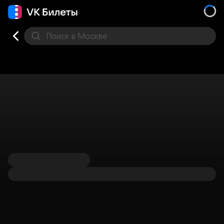
Поиск
в Москве
Места