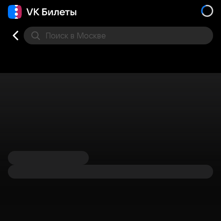
Поиск
в Москве
Места