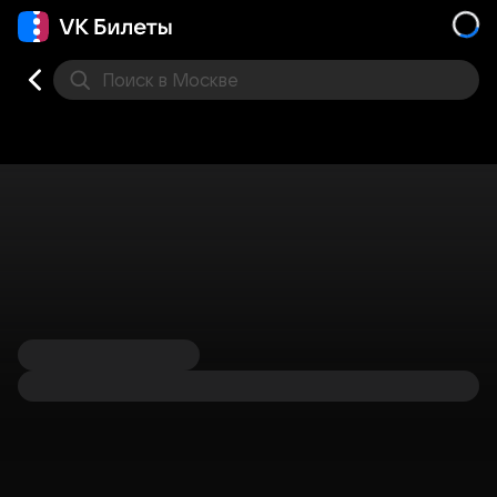
Поиск
в Москве
Места