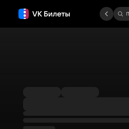
Места
П