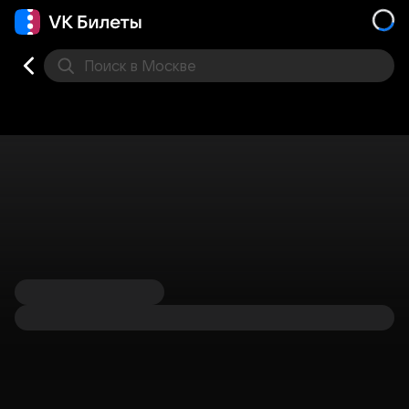
Поиск
в Москве
Места