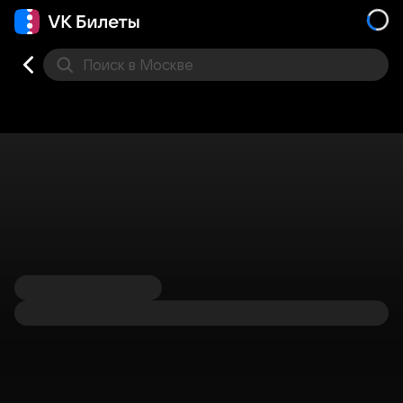
Поиск
в Москве
Места