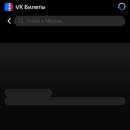
Поиск
в Москве
Места