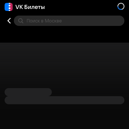
Поиск
в Москве
Места