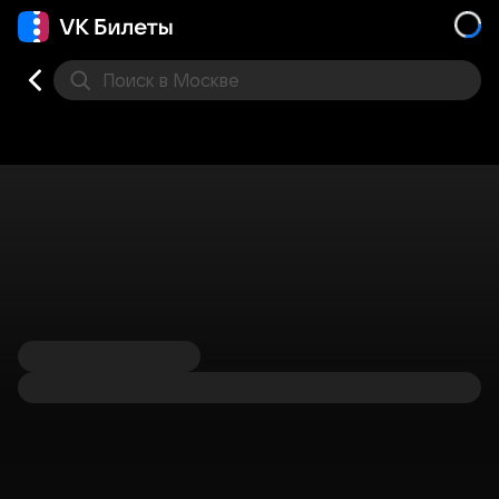
Поиск
в Москве
Места