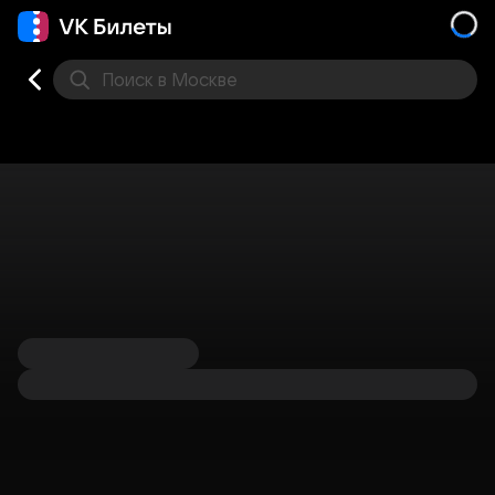
Поиск
в Москве
Места