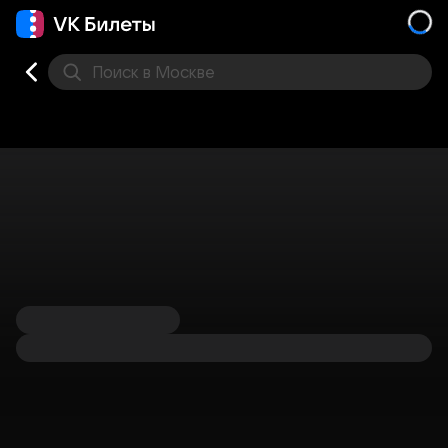
Поиск
в Москве
Места