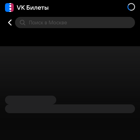
Поиск
в Москве
Места