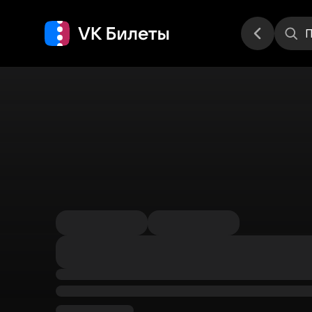
Места
П