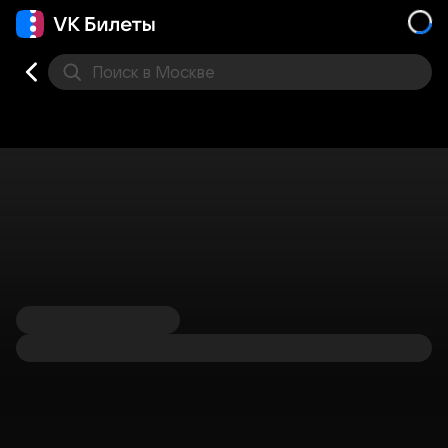
Поиск
в Москве
Места