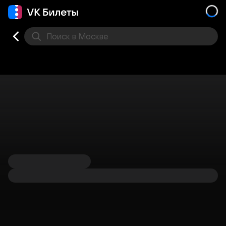
Поиск
в Москве
Места