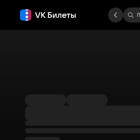
Места
П