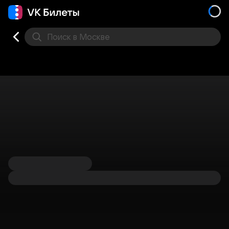
Поиск
в Москве
Места