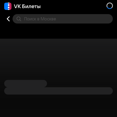
Поиск
в Москве
Места