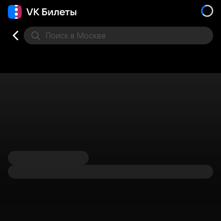
Поиск
в Москве
Места