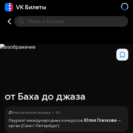
Поиск
в Москве
Места
от Баха до джаза
•
Классическая музыка
12+
Лауреат международных конкурсов
Юлия Глазкова
—
орган (Санкт-Петербург)
Программа петербургской органистки Юлии Глазковой