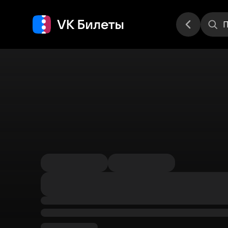
Места
П