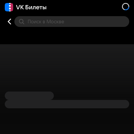
Поиск
в Москве
Места