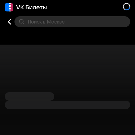
Поиск
в Москве
Места