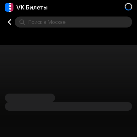
Поиск
в Москве
Места