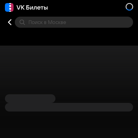
Поиск
в Москве
Места