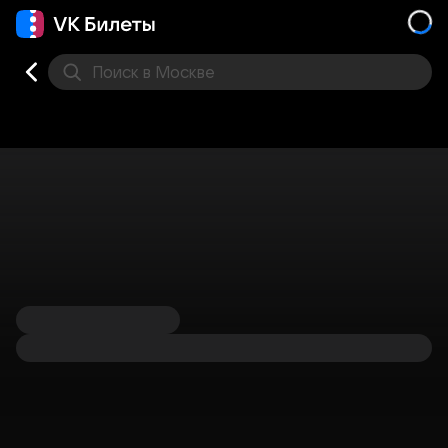
Поиск
в Москве
Места