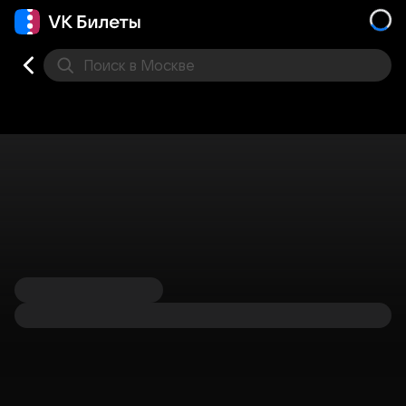
Поиск
в Москве
Места