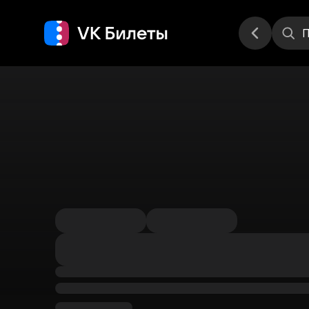
Места
П