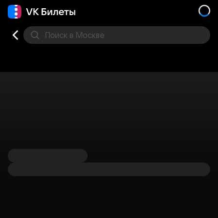
Поиск
в Москве
Места