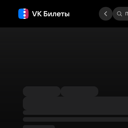
Места
П