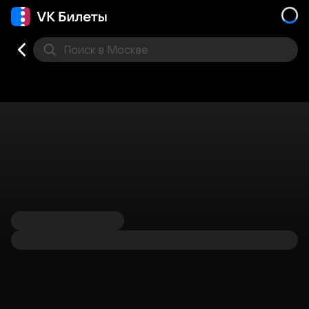
Поиск
в Москве
Места