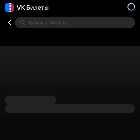
Поиск
в Москве
Места