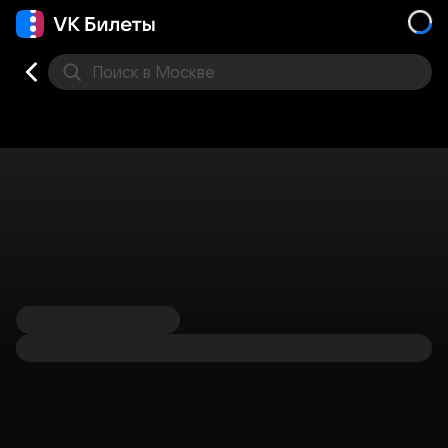
Поиск
в Москве
Места