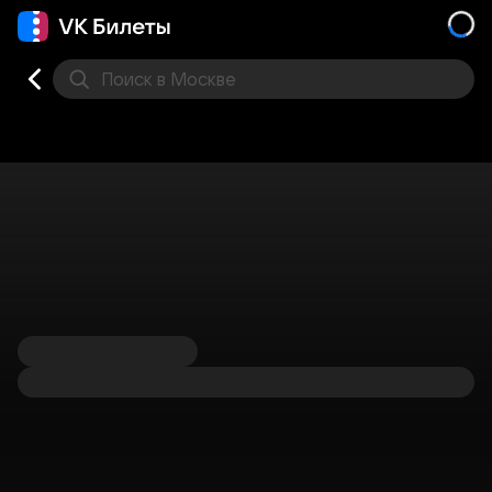
Поиск
в Москве
Места