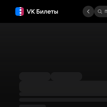
Места
П