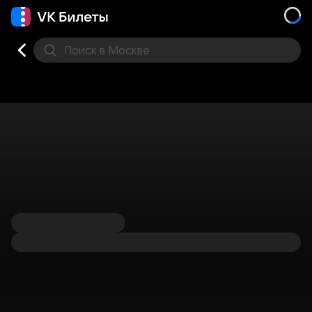
Поиск
в Москве
Места