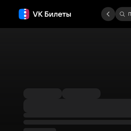
Места
П