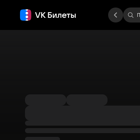
Места
П