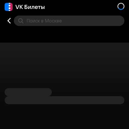
Поиск
в Москве
Места