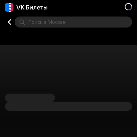
Поиск
в Москве
Места